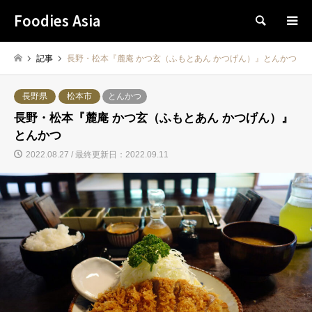
Foodies Asia
検索
記事
長野・松本『麓庵 かつ玄（ふもとあん かつげん）』とんかつ
長野県
松本市
とんかつ
長野・松本『麓庵 かつ玄（ふもとあん かつげん）』
とんかつ
2022.08.27 / 最終更新日：2022.09.11