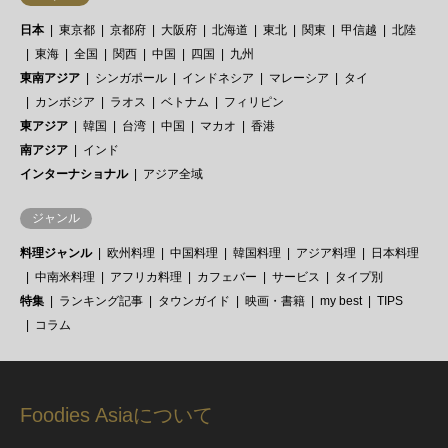
日本
東京都
京都府
大阪府
北海道
東北
関東
甲信越
北陸
東海
全国
関西
中国
四国
九州
東南アジア
シンガポール
インドネシア
マレーシア
タイ
カンボジア
ラオス
ベトナム
フィリピン
東アジア
韓国
台湾
中国
マカオ
香港
南アジア
インド
インターナショナル
アジア全域
ジャンル
料理ジャンル
欧州料理
中国料理
韓国料理
アジア料理
日本料理
中南米料理
アフリカ料理
カフェバー
サービス
タイプ別
特集
ランキング記事
タウンガイド
映画・書籍
my best
TIPS
コラム
Foodies Asiaについて