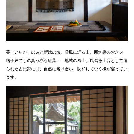
甍（いらか）の波と新緑の海、雪風に煙る山、囲炉裏のおき火、
格子戸ごしの真っ赤な紅葉……地域の風土、風習を土台として造
られた古民家には、自然に溶け合い、調和していく様が宿ってい
ます。