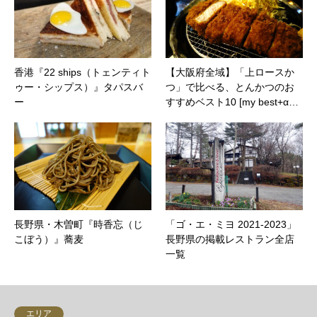
香港『22 ships（トェンティト
【大阪府全域】「上ロースか
ゥー・シップス）』タパスバ
つ」で比べる、とんかつのお
ー
すすめベスト10 [my best+α…
長野県・木曽町『時香忘（じ
「ゴ・エ・ミヨ 2021-2023」
こぼう）』蕎麦
長野県の掲載レストラン全店
一覧
エリア