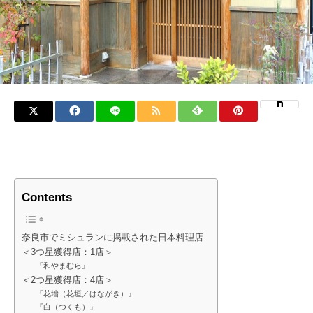
Contents
奈良市でミシュランに掲載された日本料理店
＜3つ星獲得店：1店＞
『和やまむら』
＜2つ星獲得店：4店＞
『花墻（花垣／はながき）』
『白（つくも）』