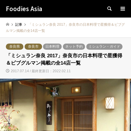
Foodies Asia
検索
記事
「ミシュラン奈良 2017」奈良市の日本料理で星獲得＆ビブグ
ルマン掲載の全14店一覧
奈良県
奈良市
日本料理
ネット予約
ミシュラン・ガイド
「ミシュラン奈良 2017」奈良市の日本料理で星獲得
＆ビブグルマン掲載の全14店一覧
2017.07.14 / 最終更新日：2022.02.11