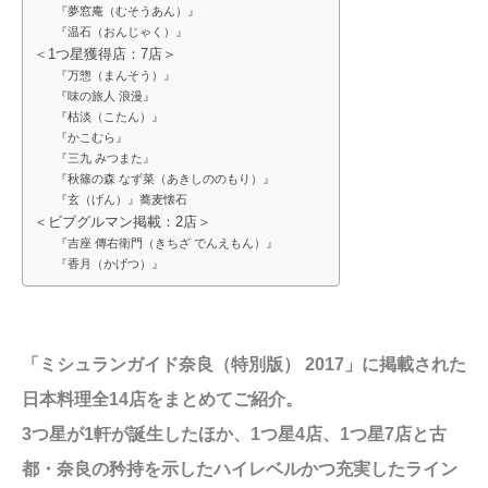
『夢窓庵（むそうあん）』
『温石（おんじゃく）』
＜1つ星獲得店：7店＞
『万惣（まんそう）』
『味の旅人 浪漫』
『枯淡（こたん）』
『かこむら』
『三九 みつまた』
『秋篠の森 なず菜（あきしののもり）』
『玄（げん）』蕎麦懐石
＜ビブグルマン掲載：2店＞
『吉座 傳右衛門（きちざ でんえもん）』
『香月（かげつ）』
「ミシュランガイド奈良（特別版） 2017」に掲載された
日本料理全14店をまとめてご紹介。
3つ星が1軒が誕生したほか、1つ星4店、1つ星7店と古
都・奈良の矜持を示したハイレベルかつ充実したライン