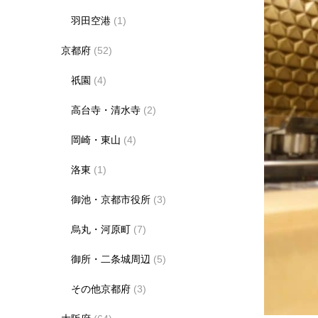
羽田空港
(1)
京都府
(52)
祇園
(4)
高台寺・清水寺
(2)
岡崎・東山
(4)
洛東
(1)
御池・京都市役所
(3)
烏丸・河原町
(7)
御所・二条城周辺
(5)
その他京都府
(3)