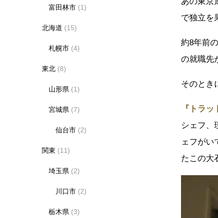
あの東京
富田林市
(1)
で独立を
北海道
(15)
約8年前
札幌市
(4)
の就職先
東北
(8)
そのとき
山形県
(1)
『トラッ
宮城県
(7)
シェフ、
仙台市
(2)
ェフがい
関東
(11)
たこの大
埼玉県
(2)
川口市
(2)
栃木県
(3)