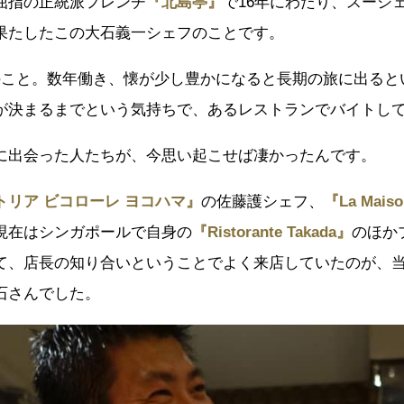
屈指の正統派フレンチ
『北島亭』
で16年にわたり、スーシ
果たしたこの大石義一シェフのことです。
のこと。数年働き、懐が少し豊かになると長期の旅に出ると
が決まるまでという気持ちで、あるレストランでバイトし
に出会った人たちが、今思い起こせば凄かったんです。
トリア ビコローレ ヨコハマ』
の佐藤護シェフ、
『La Mai
現在はシンガポールで自身の
『Ristorante Takada』
のほか
て、店長の知り合いということでよく来店していたのが、
石さんでした。