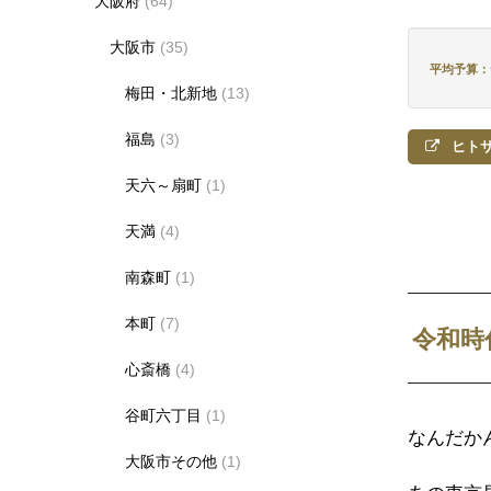
大阪府
(64)
大阪市
(35)
平均予算：デ
梅田・北新地
(13)
福島
(3)
ヒトサ
天六～扇町
(1)
天満
(4)
南森町
(1)
本町
(7)
令和時
心斎橋
(4)
谷町六丁目
(1)
なんだか
大阪市その他
(1)