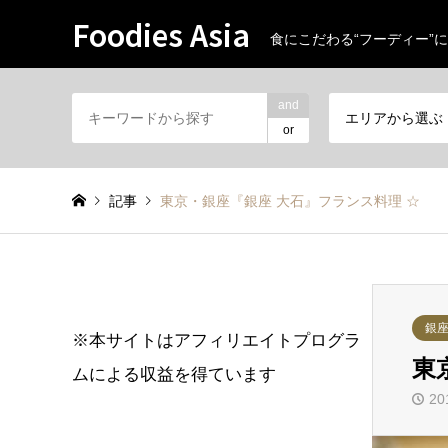
Foodies Asia
食にこだわる“フーディー”に
and
エリアから選ぶ
or
記事
東京・銀座『銀座 大石』フランス料理 ☆
銀
※本サイトはアフィリエイトプログラ
東
ムによる収益を得ています
20