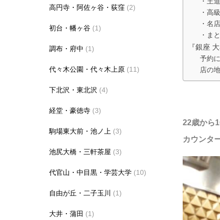
・王
高円寺・阿佐ヶ谷・荻窪
(2)
・高
・名
初台・幡ヶ谷
(1)
・ま
『銀座 大
調布・府中
(1)
予約
代々木公園・代々木上原
(11)
店の
下北沢・東北沢
(4)
経堂・豪徳寺
(3)
22歳か
駒場東大前・池ノ上
(3)
カウンター
池尻大橋・三軒茶屋
(3)
代官山・中目黒・学芸大学
(10)
自由が丘・二子玉川
(1)
大井・蒲田
(1)