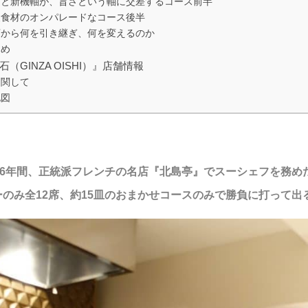
道と新機軸が、旨さという軸に交差するコース前半
級食材のオンパレードなコース後半
店から何を引き継ぎ、何を変えるのか
とめ
石（GINZA OISHI）』店舗情報
に関して
地図
ら16年間、正統派フレンチの名店『北島亭』でスーシェフを務
のみ全12席、約15皿のおまかせコースのみで勝負に打って出