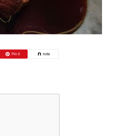
Pin it
note