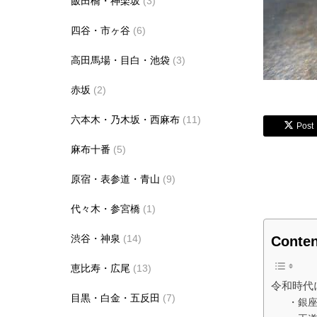
飯田橋・神楽坂
(3)
四谷・市ヶ谷
(6)
高田馬場・目白・池袋
(3)
赤坂
(2)
六本木・乃木坂・西麻布
(11)
Post
麻布十番
(5)
原宿・表参道・青山
(9)
代々木・参宮橋
(1)
渋谷・神泉
(14)
Conten
恵比寿・広尾
(13)
令和時代
目黒・白金・五反田
(7)
・銀