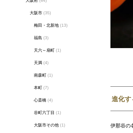
大阪府
(64)
大阪市
(35)
梅田・北新地
(13)
福島
(3)
天六～扇町
(1)
天満
(4)
南森町
(1)
本町
(7)
進化す
心斎橋
(4)
谷町六丁目
(1)
大阪市その他
(1)
伊那谷の