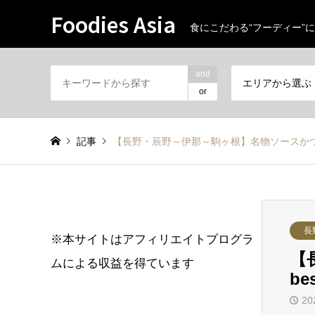
Foodies Asia
食にこだわる“フーディー”に
and
エリアから選ぶ
or
記事
【長野・辰野～伊那～駒ヶ根】名物ソースかつ丼のお
長
※本サイトはアフィリエイトプログラ
【
ムによる収益を得ています
be
20