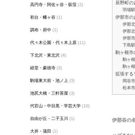
辰野町の
高円寺・阿佐ヶ谷・荻窪
(2)
羽場駅
伊那市の
初台・幡ヶ谷
(1)
伊那北
調布・府中
(1)
伊那
伊那
代々木公園・代々木上原
(11)
下島
駒ヶ根市
下北沢・東北沢
(4)
駒ヶ根
駒ヶ
経堂・豪徳寺
(3)
拡張する
駒場東大前・池ノ上
(3)
岡谷
松本市
池尻大橋・三軒茶屋
(3)
代官山・中目黒・学芸大学
(10)
自由が丘・二子玉川
(1)
伊那谷の
大井・蒲田
(1)