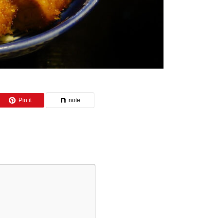
Pin it
note