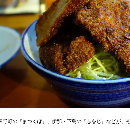
辰野町の『まつくぼ』、伊那・下島の『志をじ』などが、