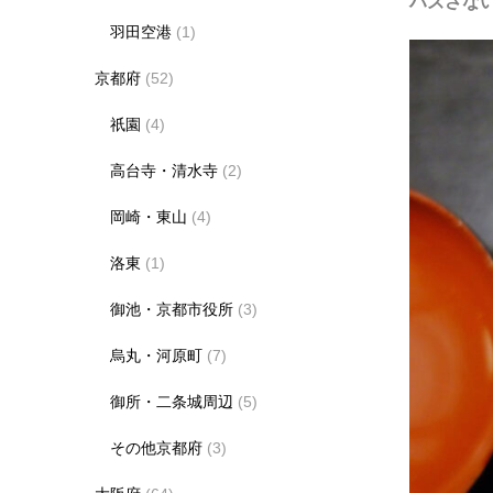
ハズさな
羽田空港
(1)
京都府
(52)
祇園
(4)
高台寺・清水寺
(2)
岡崎・東山
(4)
洛東
(1)
御池・京都市役所
(3)
烏丸・河原町
(7)
御所・二条城周辺
(5)
その他京都府
(3)