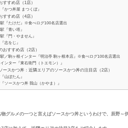
おすすめ店（1店）
『かつ丼屋 まつくぼ』
おすすめ店（4店）
駅『たけだ』※食べログ100名店選出
北駅『青い塔』
市駅『門・やません』
駅『志をじ』
のおすすめ店（2店）
駅／駒ヶ根インター『明治亭 駒ヶ根本店』※食べログ100名店選出
根インター『東右衛門（トエモン）』
ソースかつ丼：近隣エリアのソースかつ丼の注目店（2店）
市『山ぼたん』
『ソースかつ丼 我山（かやま）』
名物グルメの一つと言えばソースかつ丼というわけで、辰野～