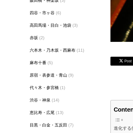
飯田橋・神楽坂
(3)
四谷・市ヶ谷
(6)
高田馬場・目白・池袋
(3)
赤坂
(2)
六本木・乃木坂・西麻布
(11)
Post
麻布十番
(5)
原宿・表参道・青山
(9)
代々木・参宮橋
(1)
渋谷・神泉
(14)
Conten
恵比寿・広尾
(13)
目黒・白金・五反田
(7)
進化する