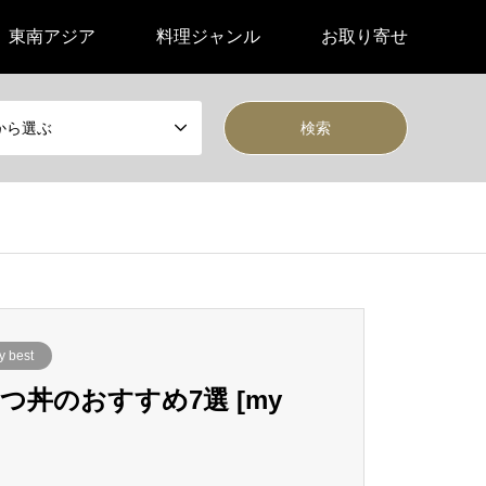
東南アジア
料理ジャンル
お取り寄せ
から選ぶ
y best
丼のおすすめ7選 [my