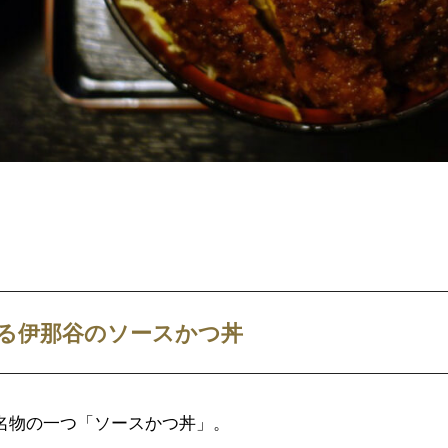
る伊那谷のソースかつ丼
名物の一つ「ソースかつ丼」。