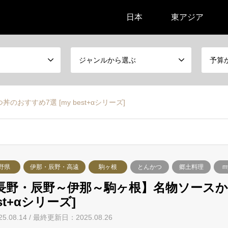
日本
東アジア
ジャンルから選ぶ
予算
すすめ7選 [my best+αシリーズ]
野県
伊那・辰野・高遠
駒ヶ根
とんかつ
郷土料理
m
長野・辰野～伊那～駒ヶ根】名物ソースかつ
st+αシリーズ]
25.08.14 / 最終更新日：2025.08.26