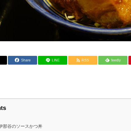
Share
LINE
RSS
feedly
ts
伊那谷のソースかつ丼