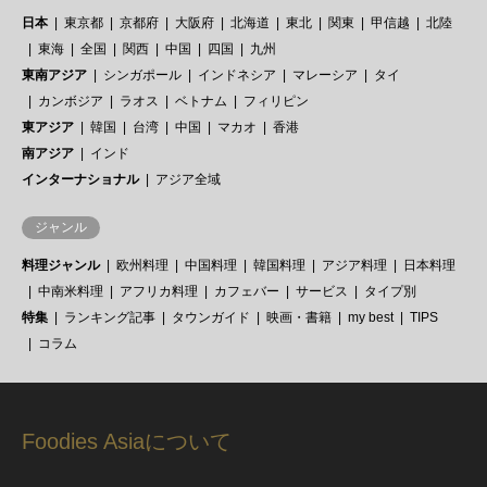
日本
東京都
京都府
大阪府
北海道
東北
関東
甲信越
北陸
東海
全国
関西
中国
四国
九州
東南アジア
シンガポール
インドネシア
マレーシア
タイ
カンボジア
ラオス
ベトナム
フィリピン
東アジア
韓国
台湾
中国
マカオ
香港
南アジア
インド
インターナショナル
アジア全域
ジャンル
料理ジャンル
欧州料理
中国料理
韓国料理
アジア料理
日本料理
中南米料理
アフリカ料理
カフェバー
サービス
タイプ別
特集
ランキング記事
タウンガイド
映画・書籍
my best
TIPS
コラム
Foodies Asiaについて