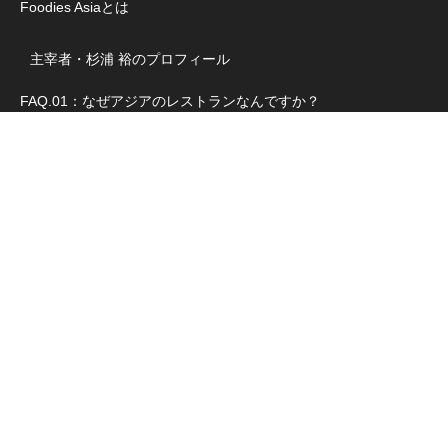
Foodies Asiaとは
主宰者・杉浦 裕のプロフィール
FAQ.01：なぜアジアのレストランなんですか？
FAQ.02：このサイトから、どうやって店を選べばいいの？
privacy policy
カテゴリー
Foodies Asia
RSS