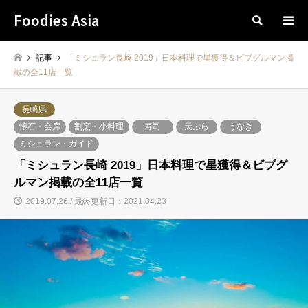
Foodies Asia
検索
記事
「ミシュラン長崎 2019」日本料理で星獲得＆ビブグルマン掲
載の全11店一覧
長崎県
懐石・会席
割烹・小料理
寿司
天ぷら
うなぎ
ミシュラン・ガイド
「ミシュラン長崎 2019」日本料理で星獲得＆ビブグ
ルマン掲載の全11店一覧
2019.07.26 / 最終更新日：2021.04.23