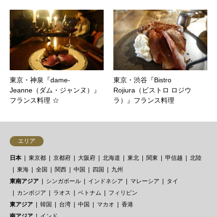
東京・神泉『dame‐
東京・渋谷『Bistro
Jeanne（ダム・ジャンヌ）』
Rojiura（ビストロ ロジウ
フランス料理 ☆
ラ）』フランス料理
エリア
日本
東京都
京都府
大阪府
北海道
東北
関東
甲信越
北陸
東海
全国
関西
中国
四国
九州
東南アジア
シンガポール
インドネシア
マレーシア
タイ
カンボジア
ラオス
ベトナム
フィリピン
東アジア
韓国
台湾
中国
マカオ
香港
南アジア
インド