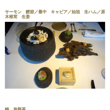
サーモン 鰹節／最中 キャビア／始祖 生ハム／原
木椎茸 生姜
鰆
烏龍茶