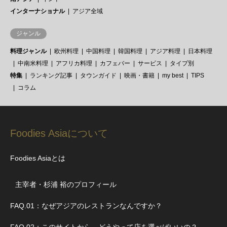
インターナショナル
アジア全域
ジャンル
料理ジャンル
欧州料理
中国料理
韓国料理
アジア料理
日本料理
中南米料理
アフリカ料理
カフェバー
サービス
タイプ別
特集
ランキング記事
タウンガイド
映画・書籍
my best
TIPS
コラム
Foodies Asiaについて
Foodies Asiaとは
主宰者・杉浦 裕のプロフィール
FAQ.01：なぜアジアのレストランなんですか？
FAQ.02：このサイトから、どうやって店を選べばいいの？