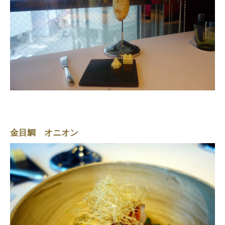
金目鯛 オニオン