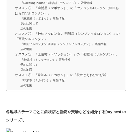
『Daesung house／대성집（テソンチプ）』店舗情報
オススメ③：『麻浦屋（マポオッ）』の「ヤンジソルロンタン（韓牛あ
ばら肉ソルロンタン）」
『麻浦屋（マポオッ）』店舗情報
予約に関して
店の地図
オススメ④：『神仙ソルロンタン 明洞店（シンソンソルロンタン）』の
「百歳ソルロンタン」
『神仙ソルロンタン 明洞店（シンソンソルロンタン）』店舗情報
店の地図
オススメ⑤：『土俗村（トソッチョン）』の「蔘雞湯（サムゲタン）」
『土俗村（トソッチョン）』店舗情報
予約に関して
店の地図
オススメ⑥：『味加本（ミカボン）』の「松茸とあわびのお粥」
『味加本（ミカボン）』店舗情報
店の地図
各地域のテーマごとに鉄板店と新鋭や穴場などを紹介する[my best
+α
シリーズ]。