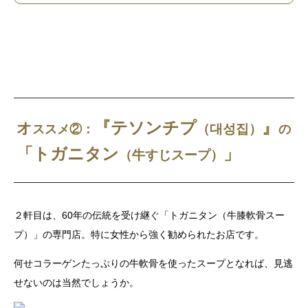
『
テソンチプ
』
オ
（대성집
）
ススメ②：
の
「トガニタン
」
（牛すじスープ）
２軒目は、60年の伝統を受け継ぐ「トガニタン（牛膝軟骨スー
プ）」の専門店。特に女性から強く勧められたお店です。
何せコラーゲンたっぷりの牛軟骨を使ったスープとなれば、見逃
せないのは当然でしょうか。