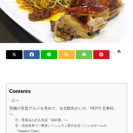
Contents
究極の安旨グルメを求めて、台北駅向かいの「HOYII 北車站」
へ
①：香港点心の人気店『添好運』へ
②：現在世界で一番安いミシュラン星付き店！シンガポールの
『Hawker Chan』