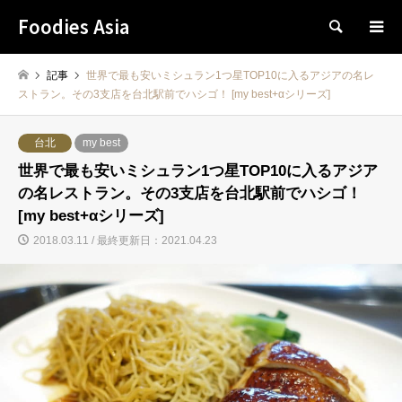
Foodies Asia
検索
記事
世界で最も安いミシュラン1つ星TOP10に入るアジアの名レ
ストラン。その3支店を台北駅前でハシゴ！ [my best+αシリーズ]
台北
my best
世界で最も安いミシュラン1つ星TOP10に入るアジア
の名レストラン。その3支店を台北駅前でハシゴ！
[my best+αシリーズ]
2018.03.11 / 最終更新日：2021.04.23