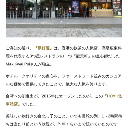
ご存知の通り、
『添好運』
は、香港の飲茶の人気店。高級広東料
理を代表する3つ星レストランの一つ『龍景軒』の点心師だった
Mak Kwai Puiさんが独立。
ホテル・クオリティの点心を、ファーストフード並みの
カジュア
ルな価格で提供してきたことで、絶大な人気を誇ります。
台湾への初進出が、2015年にオープンしたのが、この
『HOYII北
車站店』
でした。
美味しい物好きの台北っ子のこと、いつも長蛇の列。1～2時間待
ちは当たり前という状況が、昨年くらいまで続いていたのです