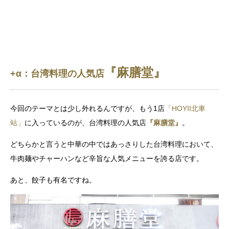
『
麻膳堂』
+α：台湾料理の人気店
今回のテーマとは少し外れるんですが、もう1店
「HOYII北車
站」
に入っているのが、台湾料理の人気店
『
麻膳堂』
。
どちらかと言うと中華の中ではあっさりした台湾料理において、
牛肉麺やチャーハンなど辛旨な人気メニューを誇る店です。
あと、餃子も有名ですね。