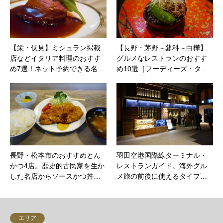
【栄・伏見】ミシュラン掲載
【長野・茅野～蓼科～白樺】
店などイタリア料理のおすす
グルメなレストランのおすす
め7選！ネット予約できる名…
め10選［フーディーズ・タ…
長野・松本市のおすすめとん
羽田空港国際線ターミナル・
かつ4店。歴史的古民家を生か
レストランガイド。海外グル
した名店からソースかつ丼…
メ旅の前後に使えるタイプ…
エリア