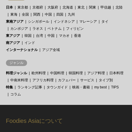
日本
東京都
京都府
大阪府
北海道
東北
関東
甲信越
北陸
東海
全国
関西
中国
四国
九州
東南アジア
シンガポール
インドネシア
マレーシア
タイ
カンボジア
ラオス
ベトナム
フィリピン
東アジア
韓国
台湾
中国
マカオ
香港
南アジア
インド
インターナショナル
アジア全域
ジャンル
料理ジャンル
欧州料理
中国料理
韓国料理
アジア料理
日本料理
中南米料理
アフリカ料理
カフェバー
サービス
タイプ別
特集
ランキング記事
タウンガイド
映画・書籍
my best
TIPS
コラム
Foodies Asiaについて