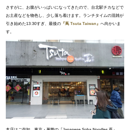
さすがに、お腹がいっぱいになってきたので、台北駅チカなどで
お土産などを物色し、少し落ち着けます。ランチタイムの混雑が
引き始めた13:30すぎ、最後の
『蔦 Tsuta Taiwan』
へ向かいま
す。
本店はご存知、東京・巣鴨の『Japanese Soba Noodles 蔦』。