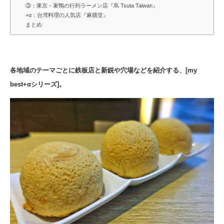
③：東京・巣鴨の行列ラーメン店『蔦 Tsuta Taiwan』
+α：台湾料理の人気店『麻膳堂』
まとめ
各地域のテーマごとに鉄板店と新鋭や穴場などを紹介する、[my
best+αシリーズ]。