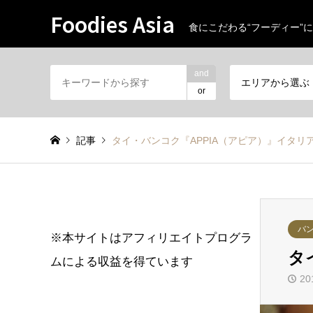
Foodies Asia
食にこだわる“フーディー”に
and
エリアから選ぶ
or
記事
タイ・バンコク『APPIA（アピア）』イタリア
バ
※本サイトはアフィリエイトプログラ
タ
ムによる収益を得ています
20