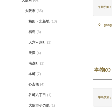
大阪府
(64)
平均予算：デ
大阪市
(35)
梅田・北新地
(13)
goo
福島
(3)
天六～扇町
(1)
天満
(4)
南森町
(1)
本物の
本町
(7)
心斎橋
(4)
谷町六丁目
(1)
平均予算：7,
大阪市その他
(1)