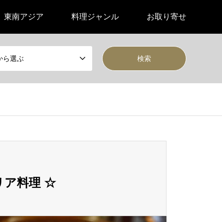
東南アジア
料理ジャンル
お取り寄せ
から選ぶ
リア料理 ☆