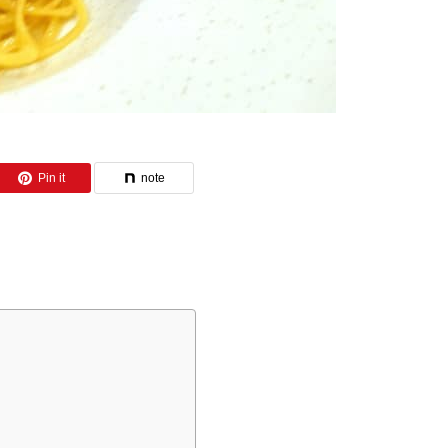
Pin it
note