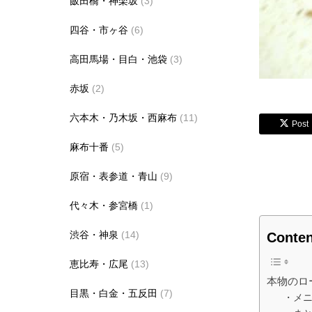
飯田橋・神楽坂
(3)
四谷・市ヶ谷
(6)
高田馬場・目白・池袋
(3)
赤坂
(2)
六本木・乃木坂・西麻布
(11)
Post
麻布十番
(5)
原宿・表参道・青山
(9)
代々木・参宮橋
(1)
渋谷・神泉
(14)
Conten
恵比寿・広尾
(13)
本物のロ
目黒・白金・五反田
(7)
・メ