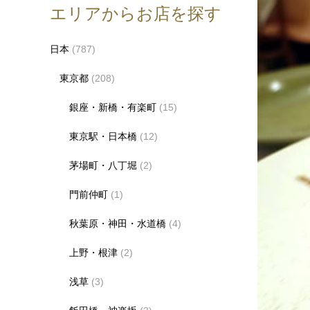
エリアからお店を探す
日本
(787)
東京都
(208)
銀座・新橋・有楽町
(15)
東京駅・日本橋
(12)
茅場町・八丁堀
(2)
門前仲町
(1)
秋葉原・神田・水道橋
(4)
上野・根津
(2)
浅草
(3)