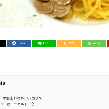
Share
LINE
RSS
feedly
ts
ーマ郷土料理をバンコクで
ニューはアラカルト中心