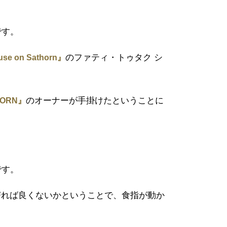
です。
のファティ・トゥタク シ
se on Sathorn』
のオーナーが手掛けたということに
KORN』
です。
寄れば良くないかということで、食指が動か