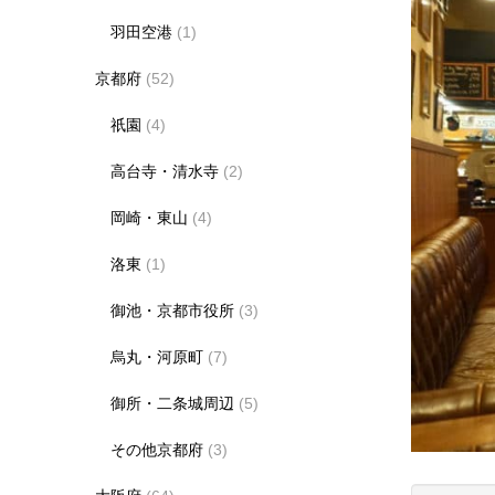
羽田空港
(1)
京都府
(52)
祇園
(4)
高台寺・清水寺
(2)
岡崎・東山
(4)
洛東
(1)
御池・京都市役所
(3)
烏丸・河原町
(7)
御所・二条城周辺
(5)
その他京都府
(3)