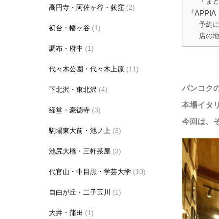
・ま
高円寺・阿佐ヶ谷・荻窪
(2)
『APP
予約
初台・幡ヶ谷
(1)
店の
調布・府中
(1)
代々木公園・代々木上原
(11)
バンコク
下北沢・東北沢
(4)
本場イタ
経堂・豪徳寺
(3)
今回は、
駒場東大前・池ノ上
(3)
池尻大橋・三軒茶屋
(3)
代官山・中目黒・学芸大学
(10)
自由が丘・二子玉川
(1)
大井・蒲田
(1)