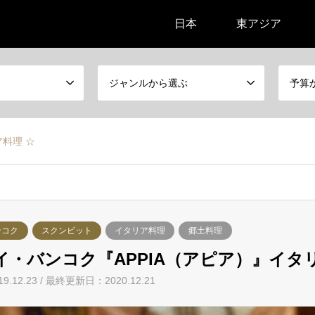
日本
東アジア
ジャンルから選ぶ
予算
料理 ☆
ンコク
スクンビット
イタリア料理
郷土料理
イ・バンコク『APPIA（アピア）』イタ
19.12.23 / 最終更新日：2020.12.21