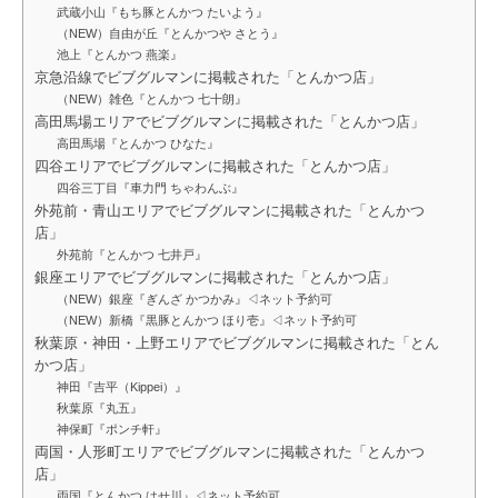
武蔵小山『もち豚とんかつ たいよう』
（NEW）自由が丘『とんかつや さとう』
池上『とんかつ 燕楽』
京急沿線でビブグルマンに掲載された「とんかつ店」
（NEW）雑色『とんかつ 七十朗』
高田馬場エリアでビブグルマンに掲載された「とんかつ店」
高田馬場『とんかつ ひなた』
四谷エリアでビブグルマンに掲載された「とんかつ店」
四谷三丁目『車力門 ちゃわんぶ』
外苑前・青山エリアでビブグルマンに掲載された「とんかつ
店」
外苑前『とんかつ 七井戸』
銀座エリアでビブグルマンに掲載された「とんかつ店」
（NEW）銀座『ぎんざ かつかみ』◁ネット予約可
（NEW）新橋『黒豚とんかつ ほり壱』◁ネット予約可
秋葉原・神田・上野エリアでビブグルマンに掲載された「とん
かつ店」
神田『吉平（Kippei）』
秋葉原『丸五』
神保町『ポンチ軒』
両国・人形町エリアでビブグルマンに掲載された「とんかつ
店」
両国『とんかつ はせ川』◁ネット予約可