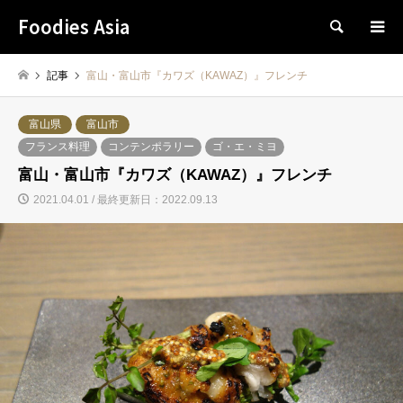
Foodies Asia
検索
記事
富山・富山市『カワズ（KAWAZ）』フレンチ
富山県
富山市
フランス料理
コンテンポラリー
ゴ・エ・ミヨ
富山・富山市『カワズ（KAWAZ）』フレンチ
2021.04.01 / 最終更新日：2022.09.13