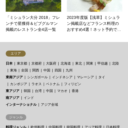
「ミシュラン大分 2018」フレ
2023年度版【浅草】ミシュラ
ンチで星獲得＆ビブグルマン
ン掲載店などフランス料理の
掲載のレストラン全4店一覧
おすすめ4選！ネット予約で…
エリア
日本
東京都
京都府
大阪府
北海道
東北
関東
甲信越
北陸
東海
全国
関西
中国
四国
九州
東南アジア
シンガポール
インドネシア
マレーシア
タイ
カンボジア
ラオス
ベトナム
フィリピン
東アジア
韓国
台湾
中国
マカオ
香港
南アジア
インド
インターナショナル
アジア全域
ジャンル
料理ジャンル
欧州料理
中国料理
韓国料理
アジア料理
日本料理