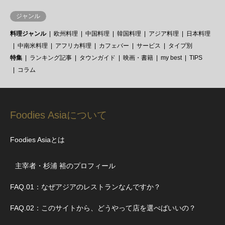
ジャンル
料理ジャンル
欧州料理
中国料理
韓国料理
アジア料理
日本料理
中南米料理
アフリカ料理
カフェバー
サービス
タイプ別
特集
ランキング記事
タウンガイド
映画・書籍
my best
TIPS
コラム
Foodies Asiaについて
Foodies Asiaとは
主宰者・杉浦 裕のプロフィール
FAQ.01：なぜアジアのレストランなんですか？
FAQ.02：このサイトから、どうやって店を選べばいいの？