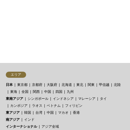
「ゴ・エ・ミヨ
（Gault&amp;Millau）2020」に石
川県から掲載された鮨店をピックア
ップ。全国的…
35件中 1〜30件を表示


エリア
日本
東京都
京都府
大阪府
北海道
東北
関東
甲信越
北陸
東海
全国
関西
中国
四国
九州
東南アジア
シンガポール
インドネシア
マレーシア
タイ
カンボジア
ラオス
ベトナム
フィリピン
東アジア
韓国
台湾
中国
マカオ
香港
南アジア
インド
インターナショナル
アジア全域