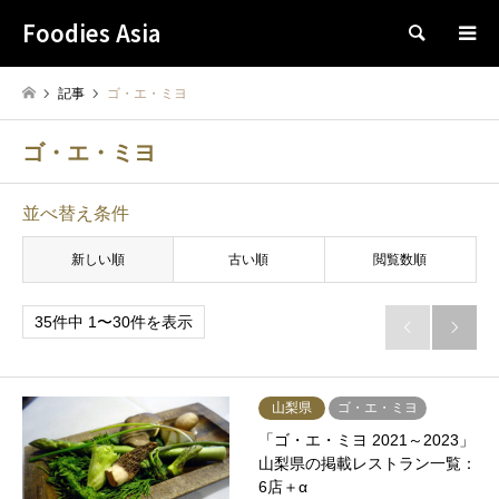
Foodies Asia
検索
記事
ゴ・エ・ミヨ
ゴ・エ・ミヨ
並べ替え条件
新しい順
古い順
閲覧数順
35件中 1〜30件を表示


山梨県
ゴ・エ・ミヨ
「ゴ・エ・ミヨ 2021～2023」
山梨県の掲載レストラン一覧：
6店＋α