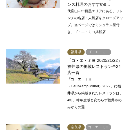
ンス料理のおすすめ9…
代官山～中目黒エリアにある、フレ
ンチの名店・人気店をクローズアッ
プ。当ページではミシュラン星付
き、ゴ・エ・ミヨ掲載店…
福井県
ゴ・エ・ミヨ
「ゴ・エ・ミヨ 2020/21/22」
福井県の掲載レストラン全24
店一覧
「ゴ・エ・ミヨ
（Gault&amp;Millau）2022」に福
井県から掲載されたレストランは、
4軒。昨年度版と変わらず福井市の
みからの選…
奈良県
ゴ・エ・ミヨ