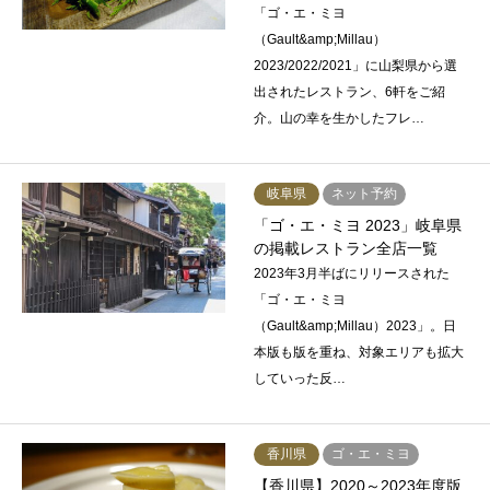
「ゴ・エ・ミヨ
（Gault&amp;Millau）
2023/2022/2021」に山梨県から選
出されたレストラン、6軒をご紹
介。山の幸を生かしたフレ…
岐阜県
ネット予約
「ゴ・エ・ミヨ 2023」岐阜県
の掲載レストラン全店一覧
2023年3月半ばにリリースされた
「ゴ・エ・ミヨ
（Gault&amp;Millau）2023」。日
本版も版を重ね、対象エリアも拡大
していった反…
香川県
ゴ・エ・ミヨ
【香川県】2020～2023年度版