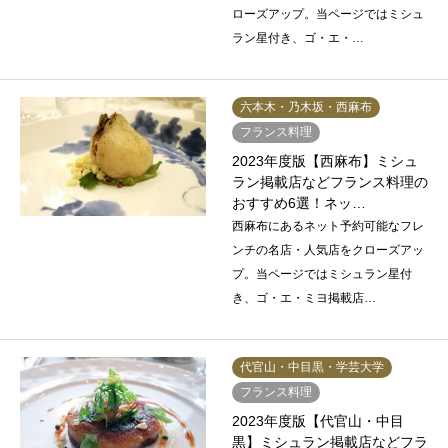
ローズアップ。当ページではミシュ
ラン星付き、ゴ・エ・…
六本木・乃木坂・西麻布
フランス料理
2023年度版【西麻布】ミシュ
ラン掲載店などフランス料理の
おすすめ6選！ネッ…
西麻布にあるネット予約可能なフレ
ンチの名店・人気店をクローズアッ
プ。当ページではミシュラン星付
き、ゴ・エ・ミヨ掲載店…
代官山・中目黒・学芸大学
フランス料理
2023年度版【代官山・中目
黒】ミシュラン掲載店などフラ