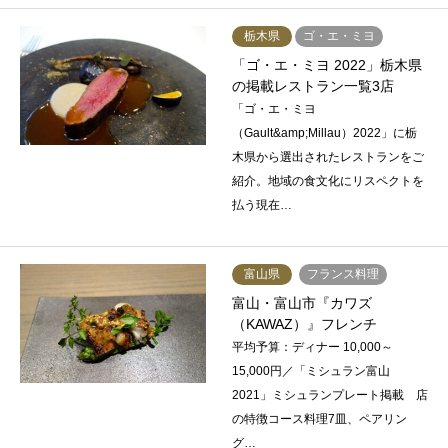
栃木県
ゴ・エ・ミヨ
「ゴ・エ・ミヨ 2022」栃木県
の掲載レストラン一覧3店
「ゴ・エ・ミヨ
（Gault&amp;Millau）2022」に栃
木県から選出されたレストランをご
紹介。地域の食文化にリスペクトを
払う現在…
富山県
フランス料理
富山・富山市『カワズ
（KAWAZ）』フレンチ
平均予算：ディナー 10,000～
15,000円／「ミシュラン富山
2021」ミシュランプレート掲載 店
の特徴コース料理7皿、ペアリン
グ…