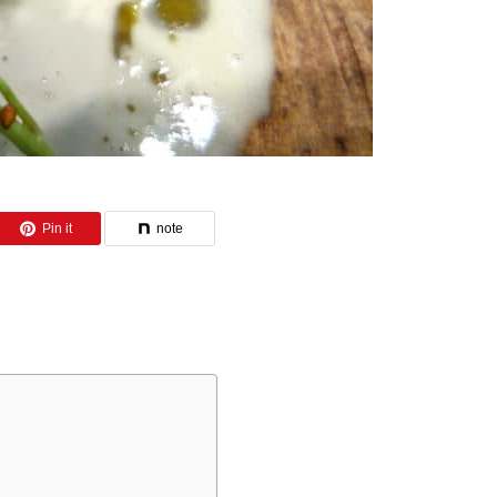
Pin it
note