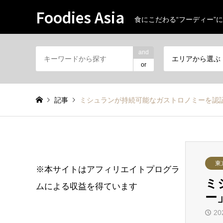
Foodies Asia
食にこだわる“フーディー”に
and
エリアから選ぶ
or
記事
ミシュランが持続可能なガストロノミーを認
東
※本サイトはアフィリエイトプログラ
ミ
ムによる収益を得ています
ー
20