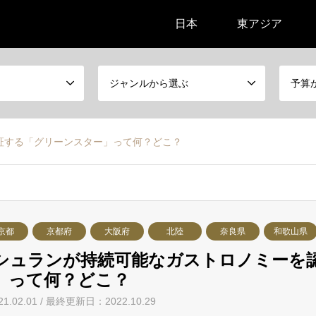
日本
東アジア
ジャンルから選ぶ
予算
証する「グリーンスター」って何？どこ？
京都
京都府
大阪府
北陸
奈良県
和歌山県
シュランが持続可能なガストロノミーを
」って何？どこ？
21.02.01 / 最終更新日：2022.10.29