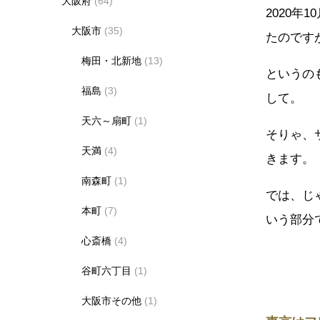
大阪府
(64)
2020
大阪市
(35)
たのです
梅田・北新地
(13)
というの
福島
(3)
して。
天六～扇町
(1)
そりゃ、
天満
(4)
きます。
南森町
(1)
では、じ
本町
(7)
いう部分
心斎橋
(4)
谷町六丁目
(1)
大阪市その他
(1)