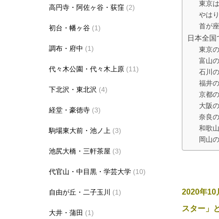
東京
高円寺・阿佐ヶ谷・荻窪
(2)
やは
首が座
初台・幡ヶ谷
(1)
日本全国
調布・府中
(1)
東京の
富山
代々木公園・代々木上原
(11)
石川の
福井
下北沢・東北沢
(4)
京都
大阪
経堂・豪徳寺
(3)
奈良
和歌
駒場東大前・池ノ上
(3)
岡山
池尻大橋・三軒茶屋
(3)
代官山・中目黒・学芸大学
(10)
2020
自由が丘・二子玉川
(1)
スター」
大井・蒲田
(1)