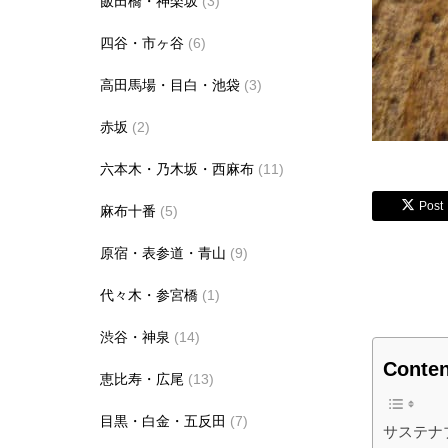
飯田橋・神楽坂
(3)
四谷・市ヶ谷
(6)
高田馬場・目白・池袋
(3)
赤坂
(2)
六本木・乃木坂・西麻布
(11)
Post
麻布十番
(5)
原宿・表参道・青山
(9)
代々木・参宮橋
(1)
渋谷・神泉
(14)
Conten
恵比寿・広尾
(13)
目黒・白金・五反田
(7)
サステナ