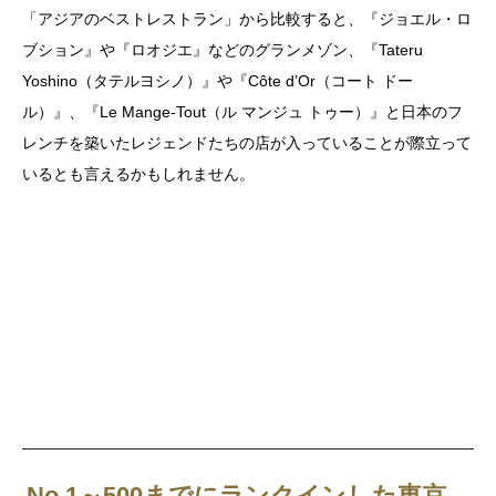
「アジアのベストレストラン」から比較すると、『ジョエル・ロ
ブション』や『ロオジエ』などのグランメゾン、『Tateru
Yoshino（タテルヨシノ）』や
『Côte d’Or（コート ドー
ル）』、
『Le Mange-Tout（ル マンジュ トゥー）』と日本のフ
レンチを築いたレジェンドたちの店が入っていることが際立って
いるとも言えるかもしれません。
No.1～500までにランクインした東京