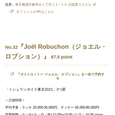
住所：
東京都港区麻布台１丁目１１−１０ 日総第２２ビル 1F
オフィシャルHPはこちら
『Joël Robuchon（ジョエル・
No.32
ロブション）』
97.5 point
『ガストロノミー ジョエル・ロブション』を一休で予約す
る
「ミシュランガイド東京2021」3つ星
＜店舗情報＞
平均予算：ランチ 20,000-30,000円、ディナー 60,000-80,000円
営業時間：ランチ<土・日・祝>12:00〜14:00（L.O.）16:00 close 、