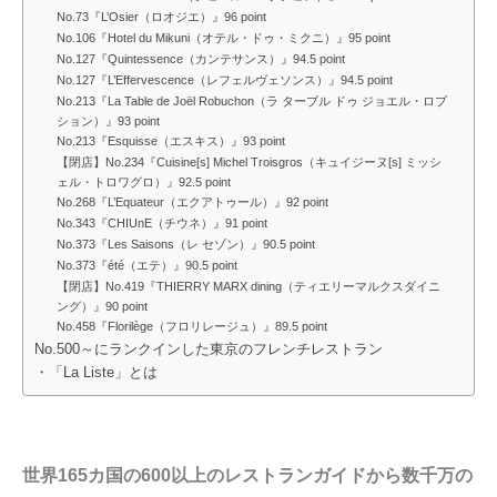
No.73『L’Osier（ロオジエ）』96 point
No.106『Hotel du Mikuni（オテル・ドゥ・ミクニ）』95 point
No.127『Quintessence（カンテサンス）』94.5 point
No.127『L’Effervescence（レフェルヴェソンス）』94.5 point
No.213『La Table de Joël Robuchon（ラ ターブル ドゥ ジョエル・ロブ
ション）』93 point
No.213『Esquisse（エスキス）』93 point
【閉店】No.234『Cuisine[s] Michel Troisgros（キュイジーヌ[s] ミッシ
ェル・トロワグロ）』92.5 point
No.268『L’Equateur（エクアトゥール）』92 point
No.343『CHIUnE（チウネ）』91 point
No.373『Les Saisons（レ セゾン）』90.5 point
No.373『été（エテ）』90.5 point
【閉店】No.419『THIERRY MARX dining（ティエリーマルクスダイニ
ング）』90 point
No.458『Florilège（フロリレージュ）』89.5 point
No.500～にランクインした東京のフレンチレストラン
・「La Liste」とは
世界165カ国の600以上のレストランガイドから数千万の