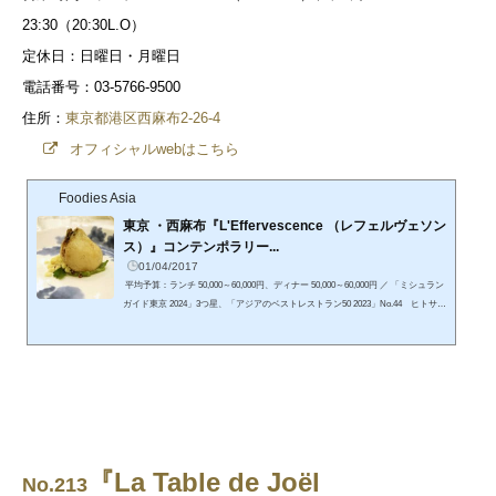
23:30（20:30L.O）
定休日：日曜日・月曜日
電話番号：03-5766-9500
住所：
東京都港区西麻布2-26-4
オフィシャルwebはこちら
Foodies Asia
東京 ・西麻布『L'Effervescence （レフェルヴェソン
ス）』コンテンポラリー...
01/04/2017
平均予算：ランチ 50,000～60,000円、ディナー 50,000～60,000円 ／ 「ミシュラン
ガイド東京 2024」3つ星、「アジアのベストレストラン50 2023」No.44 ヒトサラ
で予約する※リンク先から「レフェルヴェソンス」で検索してくださいポケット
コンシェルジュで予約する ・メニュー「おまかせコース」 36,300円＊税込、サ
ービス料（10％）別途 『L'Effervescence （レフェルヴェソンス）』店舗情報営業
時間：ランチ 11:30-15:30 (12:30 L.O)、ディナー 17:30-23:30 (20:00 L.O)定休日：
日・月曜電話番号：03-57...
『La Table de Joël
No.213