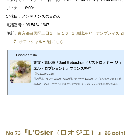
ディナー 18:00〜
定休日：メンテナンスの日のみ
電話番号：03-5424-1347
住所：
東京都目黒区三田１丁目１３−１ 恵比寿ガーデンプレイス 2F
オフィシャルHPはこちら
Foodies Asia
東京・恵比寿『Joël Robuchon（ガストロノミー ジョ
エル・ロブション）』フランス料理
01/10/2016
平均予算：ランチ 30,000～40,000円、ディナー 100,000～／「ミシュランガイド東
京 2024」3つ星 テーブルチェックで予約する モダンフレンチの巨匠ジョエル・
ロブション、その東京の御本尊。2018年のフランス料理界を振り返ったとき、や
はりもっとも大きな出来事はジョエル・ロブションを失ったことでしょう。彼の
レストランには、いくつかカテゴリーがあって、「ラトリエ」が一般的とでも言
えばいいでしょうか。東京では六本木ヒルズにありますし、上海、台北、香港、
バンコク、シンガポールと各地にあり、ミシュランでは...
『L’Osier（ロオジエ）』
No.73
96 point