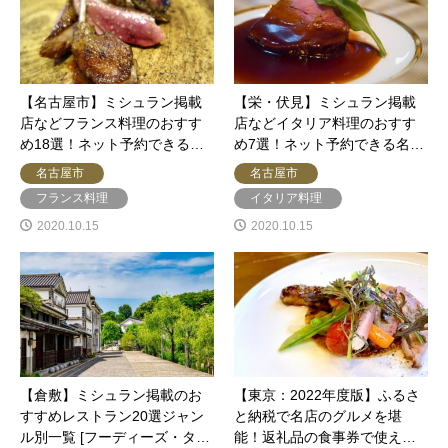
【名古屋市】ミシュラン掲載
【栄・伏見】ミシュラン掲載
店などフランス料理のおすす
店などイタリア料理のおすす
め18選！ネット予約できる…
め7選！ネット予約できる名…
名古屋市
名古屋市
フランス料理
イタリア料理
2020.10.15
2020.10.15
【倉敷】ミシュラン掲載のお
【東京：2022年度版】ふるさ
すすめレストラン20選ジャン
と納税で名店のグルメを堪
ル別一覧 [フーディーズ・タ…
能！返礼品の食事券で使え…