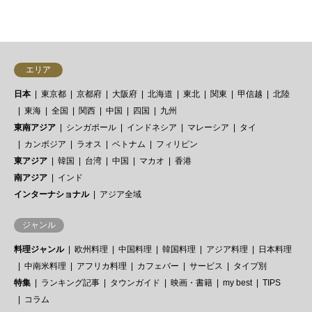
エリア
日本
東京都
京都府
大阪府
北海道
東北
関東
甲信越
北陸
東海
全国
関西
中国
四国
九州
東南アジア
シンガポール
インドネシア
マレーシア
タイ
カンボジア
ラオス
ベトナム
フィリピン
東アジア
韓国
台湾
中国
マカオ
香港
南アジア
インド
インターナショナル
アジア全域
ジャンル
料理ジャンル
欧州料理
中国料理
韓国料理
アジア料理
日本料理
中南米料理
アフリカ料理
カフェバー
サービス
タイプ別
特集
ランキング記事
タウンガイド
映画・書籍
my best
TIPS
コラム