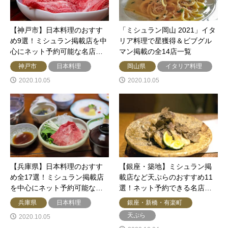
【神戸市】日本料理のおすす
「ミシュラン岡山 2021」イタ
め9選！ミシュラン掲載店を中
リア料理で星獲得＆ビブグル
心にネット予約可能な名店…
マン掲載の全14店一覧
神戸市
日本料理
岡山県
イタリア料理
2020.10.05
2020.10.05
【兵庫県】日本料理のおすす
【銀座・築地】ミシュラン掲
め全17選！ミシュラン掲載店
載店など天ぷらのおすすめ11
を中心にネット予約可能な…
選！ネット予約できる名店…
兵庫県
日本料理
銀座・新橋・有楽町
天ぷら
2020.10.05