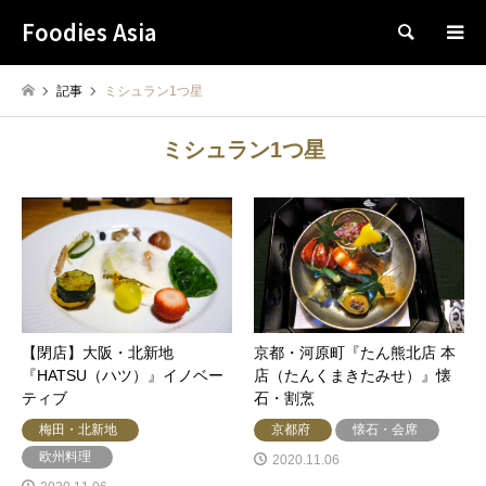
Foodies Asia
検索
記事
ミシュラン1つ星
ミシュラン1つ星
【閉店】大阪・北新地
京都・河原町『たん熊北店 本
『HATSU（ハツ）』イノベー
店（たんくまきたみせ）』懐
ティブ
石・割烹
梅田・北新地
京都府
懐石・会席
欧州料理
2020.11.06