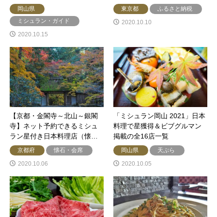
岡山県
東京都
ふるさと納税
ミシュラン・ガイド
2020.10.10
2020.10.15
【京都・金閣寺～北山～銀閣
「ミシュラン岡山 2021」日本
寺】ネット予約できるミシュ
料理で星獲得＆ビブグルマン
ラン星付き日本料理店（懐…
掲載の全16店一覧
京都府
懐石・会席
岡山県
天ぷら
2020.10.06
2020.10.05