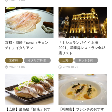
2020.11.06
京都・岡崎『cenci（チェン
「ミシュランガイド 上海
チ）』イタリアン
2021」星獲得レストラン全43
店リスト
京都府
イタリア料理
上海
ネット予約
2020.11.06
2020.10.22
【広島】最高級「鮨店」おす
【札幌市】フレンチのおすす