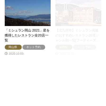
「ミシュラン岡山 2021」星を
【北九州市】ミシュラン掲載
獲得したレストラン全20店一
のおすすめレストラン20選ジ
覧
ャンル別一覧[フーディーズ…
岡山県
ネット予約
福岡県
ネット予約
2020.10.03
2020.10.02
【東京】ネット予約可能なミ
【北新地・福島】イタリア料
シュラン掲載イタリアンレス
理のおすすめレストラン8選！
トラン全12店一覧
ネット予約できる名店・人…