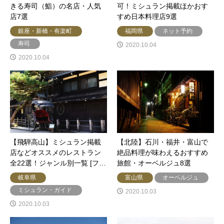
きる寿司（鮨）の名店・人気
可！ミシュラン掲載ほかおす
店7選
すめ日本料理店9選
銀座・新橋・有楽町
福岡県
ネット予約
寿司
2020.10.04
2020.10.04
【飛騨高山】ミシュラン掲載
【北陸】石川・福井・富山で
店などオススメのレストラン
絶品料理が味わえるおすすめ
全22選！ジャンル別一覧 [フ…
旅館・オーベルジュ8選
岐阜県
富山県
オーベルジュ
ミシュラン・ガイド
2020.10.03
2020.10.03