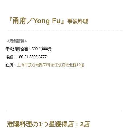
『甬府／Yong Fu』
寧波料理
＜店舗情報＞
平均消費金額：500-1,000元
電話：+86 21-3356-6777
住所：
上海市茂名南路59号锦江饭店锦北楼12楼
淮陽料理の1つ星獲得店：2店