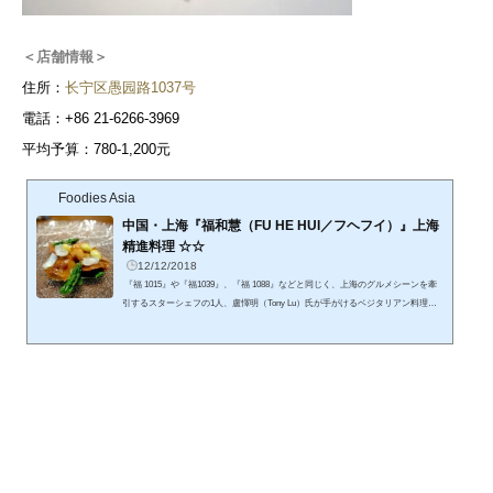
＜店舗情報＞
住所：
长宁区愚园路1037号
電話：+86 21-6266-3969
平均予算：780-1,200元
Foodies Asia
中国・上海『福和慧（FU HE HUI／フヘフイ）』上海
精進料理 ☆☆
12/12/2018
『福 1015』や『福1039』、『福 1088』などと同じく、上海のグルメシーンを牽
引するスターシェフの1人、盧懌明（Tony Lu）氏が手がけるベジタリアン料理店
『福和慧』。多様な技で、まったく飽きさせない料理に、クリエイティブの可能
性を感じました。平均予算：ランチ 15,000～20,000円、ディナー 30,000円～／
「ミシュラン上海 2019」1つ星、「「アジアのベストレストラン50 2020」No.20、
「La Liste 2020」No.458日本語可！『福和慧』をグルヤクで予約する ベジタリア
ン料理を至極のイノベーティブに昇華する上海の名店こ...