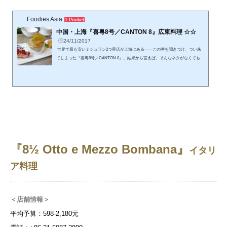
Foodies Asia
1 Pocket
中国・上海『喜粤8号／CANTON 8』広東料理 ☆☆
24/11/2017
世界で最も安いミシュラン2つ星店が上海にある——この噂を聞きつけ、つい来
てしまった『喜粤8号／CANTON 8』。結果から言えば、そんなネタがなくても、
単純に素晴らしい店でした。透明感のあるモダンな広東料理を、お手頃価格で堪
能できます。 「世界で最も安いミシュラン2つ星」と言われる上海の広東料理レ
ストランちなみに、ミシュラン星獲得店で現在もっとも平均予算が安いのは、シ
ンガポールにある1つ星『香港油鶏飯麺』です。もっとも安い料理の最低価格は30
0円程度。このわかりやすさから比べると、「世界で最も安いミ...
『8½ Otto e Mezzo Bombana』
イタリ
ア料理
＜店舗情報＞
平均予算：598-2,180元