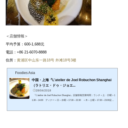
＜店舗情報＞
平均予算：600-1,688元
電話：+86 21-6070-8888
住所：
黄浦区中山东一路18号 外滩18号3楼
Foodies Asia
中国・上海『L'atelier de Joel Robuchon Shanghai
（ラトリエ・ドゥ・ジョエ...
28/04/2018
『L'atelier de Joel Robuchon Shanghai』店舗情報営業時間：ランチ＜土・日曜＞1
1:30～14:00 ディナー＜日～水曜＞17:30～22:30 ＜木～土曜＞17:30～23:00定休
日：無休電話番号：+86 21 6071 8888住所：上海黄浦区中山东一路18号 3楼オフィ
シャルHPはこちら予約に関してオフィシャルwebサイト、電話で予約が可能です
（英語、中国語）。英語などでの予約が苦手な方は、日本語で予約代行サービス
が便利です。日本語可！『ラトリエ ドゥ ジョエル・ロブション』をグルヤクで予
約する店の地図 ...