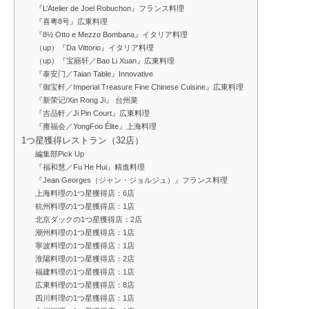
『L’Atelier de Joel Robuchon』フランス料理
『喜粤8号』広東料理
『8½ Otto e Mezzo Bombana』イタリア料理
（up）『Da Vittorio』イタリア料理
（up）『宝丽轩／Bao Li Xuan』広東料理
『泰安门／Taian Table』Innovative
『御宝軒／Imperial Treasure Fine Chinese Cuisine』広東料理
『新荣记/Xin Rong Ji』 台州菜
『吉品軒／Ji Pin Court』広東料理
『雍福会／YongFoo Élite』上海料理
1つ星獲得レストラン（32店）
編集部Pick Up
『福和慧／Fu He Hui』精進料理
『Jean Georges（ジャン・ジョルジュ）』フランス料理
上海料理の1つ星獲得店：6店
杭州料理の1つ星獲得店：1店
北京ダックの1つ星獲得店：2店
潮州料理の1つ星獲得店：1店
寧波料理の1つ星獲得店：1店
淮陽料理の1つ星獲得店：2店
福建料理の1つ星獲得店：1店
広東料理の1つ星獲得店：8店
四川料理の1つ星獲得店：1店