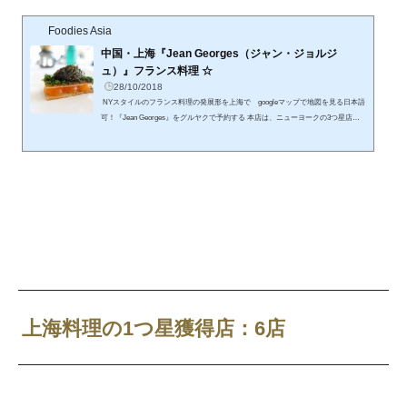
Foodies Asia
中国・上海『Jean Georges（ジャン・ジョルジ
ュ）』フランス料理 ☆
28/10/2018
NYスタイルのフランス料理の発展形を上海で googleマップで地図を見る日本語
可！『Jean Georges』をグルヤクで予約する 本店は、ニューヨークの3つ星店。
フランス料理の流れを汲んでいますが、ニューヨークのセンスで独自に発展させ
た、ニューアメリカンキュイジーヌの本尊とされる名店です。 『Jean Geroges
（ジャン・ジョルジュ）』店舗情報営業時間：ランチ 11:30～14:30 ディナー 17:
30〜22:30定休日：無休電話番号：+86 21 6071 8888住所：上海市中山东一路3号 外
滩三号4楼オフィシャルHP（英文）は...
上海料理の1つ星獲得店：6店