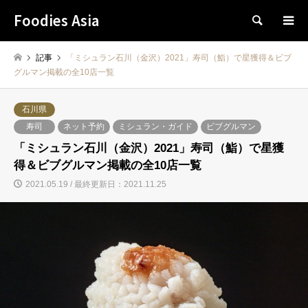
Foodies Asia
検索
記事
「ミシュラン石川（金沢）2021」寿司（鮨）で星獲得＆ビブ
グルマン掲載の全10店一覧
石川県
寿司
ネット予約
ミシュラン・ガイド
ビブグルマン
「ミシュラン石川（金沢）2021」寿司（鮨）で星獲
得＆ビブグルマン掲載の全10店一覧
2021.05.19 / 最終更新日：2021.11.25