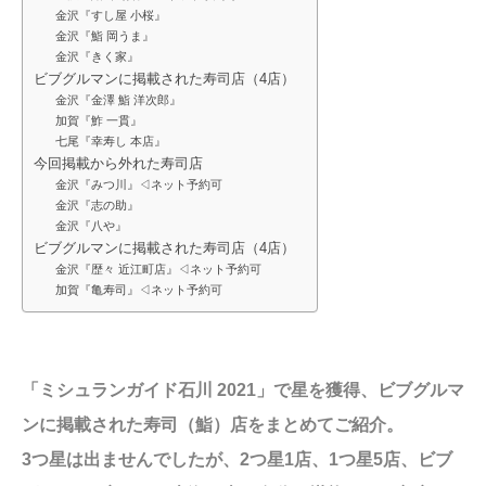
金沢『すし屋 小桜』
金沢『鮨 岡うま』
金沢『きく家』
ビブグルマンに掲載された寿司店（4店）
金沢『金澤 鮨 洋次郎』
加賀『鮓 一貫』
七尾『幸寿し 本店』
今回掲載から外れた寿司店
金沢『みつ川』◁ネット予約可
金沢『志の助』
金沢『八や』
ビブグルマンに掲載された寿司店（4店）
金沢『歴々 近江町店』◁ネット予約可
加賀『亀寿司』◁ネット予約可
「ミシュランガイド石川 2021」で星を獲得、ビブグルマ
ンに掲載された寿司（鮨）店をまとめてご紹介。
3つ星は出ませんでしたが、2つ星1店、1つ星5店、ビブ