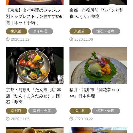
【東京】タイ料理のジャンル
京都・市役所前『ワインと和
別トップレストランおすすめ6
食 みくり』割烹
選｜ネット予約可
東京都
タイ料理
京都府
懐石・会席
2020.11.12
2020.11.06
京都・河原町『たん熊北店 本
福井・福井市『開花亭 sou-
店（たんくまきたみせ）』懐
an』日本料理
石・割烹
京都府
懐石・会席
福井県
懐石・会席
2020.11.06
2020.08.22