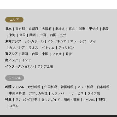
エリア
日本
東京都
京都府
大阪府
北海道
東北
関東
甲信越
北陸
東海
全国
関西
中国
四国
九州
東南アジア
シンガポール
インドネシア
マレーシア
タイ
カンボジア
ラオス
ベトナム
フィリピン
東アジア
韓国
台湾
中国
マカオ
香港
南アジア
インド
インターナショナル
アジア全域
ジャンル
料理ジャンル
欧州料理
中国料理
韓国料理
アジア料理
日本料理
中南米料理
アフリカ料理
カフェバー
サービス
タイプ別
特集
ランキング記事
タウンガイド
映画・書籍
my best
TIPS
コラム