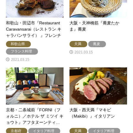
和歌山・田辺市『Restaurant
大阪・天神橋筋『蕎麦たか
Caravansarai（レストラン キ
ま』蕎麦
ャラバンサライ） 』フレンチ
和歌山県
天満
蕎麦
フランス料理
2021.03.15
2021.03.15
京都・二条城前『FORNI（フ
大阪・西天満『マキビ
ォルニ）／ホテル ザ ミツイ キ
（Makibi）』イタリアン
ョウト』アフタヌーンティ…
京都府
イタリア料理
天満
イタリア料理