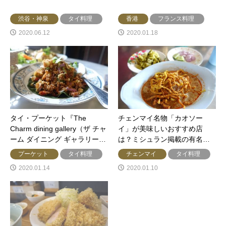
渋谷・神泉
タイ料理
香港
フランス料理
2020.06.12
2020.01.18
タイ・プーケット『The
チェンマイ名物「カオソー
Charm dining gallery（ザ チャ
イ」が美味しいおすすめ店
ーム ダイニング ギャラリー…
は？ミシュラン掲載の有名…
プーケット
タイ料理
チェンマイ
タイ料理
2020.01.14
2020.01.10