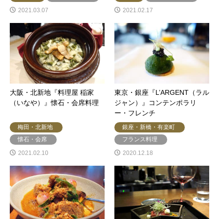
2021.03.07
2021.02.17
大阪・北新地『料理屋 稲家
東京・銀座『L’ARGENT（ラル
（いなや）』懐石・会席料理
ジャン）』コンテンポラリ
ー・フレンチ
梅田・北新地
銀座・新橋・有楽町
懐石・会席
フランス料理
2021.02.10
2020.12.18