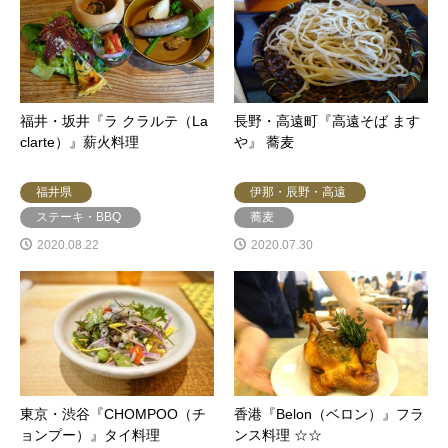
福井・坂井『ラ クラルテ（La
長野・高遠町『高遠そば ます
clarte）』薪火料理
や』 蕎麦
福井県
伊那・辰野・高遠
ステーキ・BBQ
蕎麦
2020.08.22
2020.07.30
東京・渋谷『CHOMPOO（チ
香港『Belon（ベロン）』フラ
ョンプー）』タイ料理
ンス料理 ☆☆