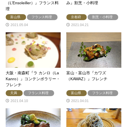
（L’Ensoleiller）』フランス料
み』割烹・小料理
理
富山県
フランス料理
京都府
割烹・小料理
2021.05.04
2021.04.21
大阪・南森町『ラ カンロ（La
富山・富山市『カワズ
Kanro）』コンテンポラリー・
（KAWAZ）』フレンチ
フレンチ
天満
フランス料理
富山県
フランス料理
2021.04.10
2021.04.01