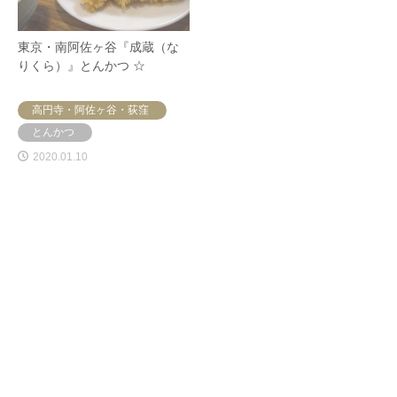
東京・南阿佐ヶ谷『成蔵（な
東京・駒場東大前『菱田屋
りくら）』とんかつ ☆
（ひしだや）』定食
高円寺・阿佐ヶ谷・荻窪
駒場東大前・池ノ上
とんかつ
定食
2020.01.10
2020.01.04
東京・学芸大学
タイ・チェンマイ『Cuisine de
『POPHOT（ポポット）』ガ
Garden（キュイジーヌ ド ガ
レット・クレープ
ーデン）』コンテンポラリ…
代官山・中目黒・学芸大学
チェンマイ
欧州料理
ガレット
2019.12.24