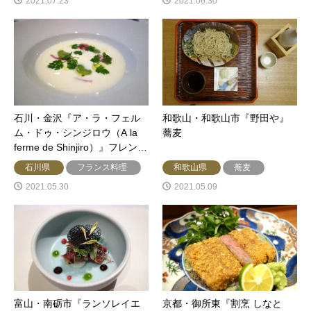
2021.07.23
2021.06.30
石川・金沢『ア・ラ・フェル
和歌山・和歌山市『野田や』
ム・ドゥ・シンジロウ（A la
蕎麦
ferme de Shinjiro）』フレン…
石川県
フランス料理
和歌山県
蕎麦
2021.05.30
2021.05.09
富山・南砺市『ランソレイエ
京都・御所東『割烹 しなと