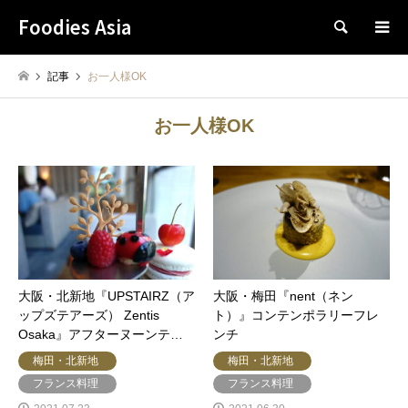
Foodies Asia
検索
記事
お一人様OK
お一人様OK
大阪・北新地『UPSTAIRZ（ア
大阪・梅田『nent（ネン
ップズテアーズ） Zentis
ト）』コンテンポラリーフレ
Osaka』アフターヌーンテ…
ンチ
梅田・北新地
梅田・北新地
フランス料理
フランス料理