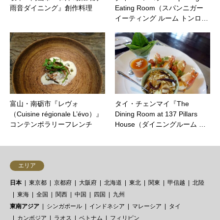
雨音ダイニング』創作料理
Eating Room（スパンニガー
イーティング ルーム トンロ…
富山・南砺市『レヴォ
タイ・チェンマイ『The
（Cuisine régionale L’évo）』
Dining Room at 137 Pillars
コンテンポラリーフレンチ
House（ダイニングルーム …
エリア
日本
東京都
京都府
大阪府
北海道
東北
関東
甲信越
北陸
東海
全国
関西
中国
四国
九州
東南アジア
シンガポール
インドネシア
マレーシア
タイ
カンボジア
ラオス
ベトナム
フィリピン