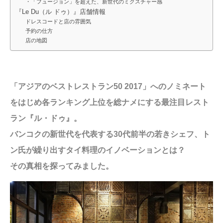
・「フュージョン」を超えた、新世代のミクスチャー感
『Le Du（ル ドゥ）』店舗情報
ドレスコードと店の雰囲気
予約の仕方
店の地図
「アジアのベストレストラン50 2017」へのノミネート
をはじめ各ランキング上位を総ナメにする最注目レスト
ラン『ル・ドゥ』。
バンコクの新世代を代表する30代前半の若きシェフ、ト
ン氏が繰り出すタイ料理のイノベーションとは？
その真相を探ってみました。