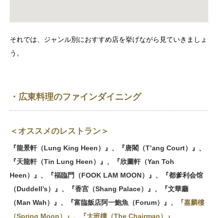
それでは、ジャンル別におすすめ店を挙げながら見ていきましょ
う。
・広東料理のファインダイニング
＜オススメのレストラン＞
『龍景軒（Lung King Heen）』、
『唐閣（T’ang Court）』、
『天龍軒（Tin Lung Heen）』、
『欣圖軒（Yan Toh
Heen）』、
『福臨門（FOOK LAM MOON）』、
『都爹利会馆
（Duddell’s）』、
『香宫（Shang Palace）』、
『文華廳
（Man Wah）』
、
『富臨飯店阿一鮑魚（Forum）』、
『嘉麟樓
（Spring Moon）』
、
『大班樓（The Chairman）』