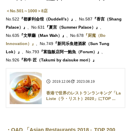
＜No.501～1000＞8店
No.522
『都爹利会馆（Duddell’s）』
、No.587
『香宫（Shang
Palace）』
、No.631
『夏宫（Summer Palace）』
、
No.635
『文華廳（Man Wah）』
、No.678
『厨魔（Bo
Innovation）』
、No.749
『新同乐鱼翅酒家（Sun Tung
Lok）』
、No.793
『富臨飯店阿一鮑魚（Forum）』
、
No.926
『和牛 匠（Takumi by daisuke mori）』
2019.12.06
2023.08.19
香港で世界のレストランランキング「La
Liste（ラ・リスト）2020」にTOP ...
・OAD 「Asian Restaurants 2018」TOP 200