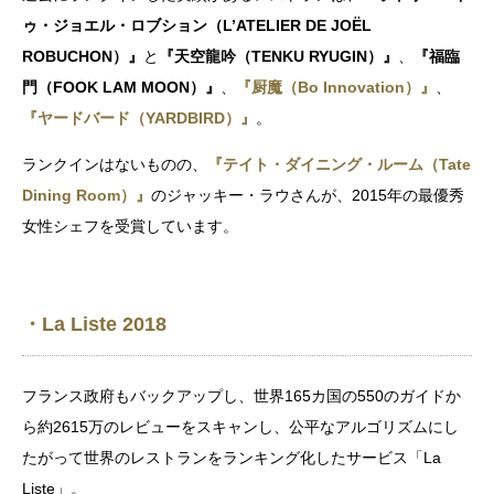
ゥ・ジョエル・ロブション（L’ATELIER DE JOËL
ROBUCHON）』
と
『天空龍吟（TENKU RYUGIN）』
、
『福臨
門（FOOK LAM MOON）』
、
『厨魔（Bo Innovation）』
、
『ヤードバード（YARDBIRD）』
。
ランクインはないものの、
『テイト・ダイニング・ルーム（Tate
Dining Room）』
のジャッキー・ラウさんが、2015年の最優秀
女性シェフを受賞しています。
・La Liste 2018
フランス政府もバックアップし、世界165カ国の550のガイドか
ら約2615万のレビューをスキャンし、公平なアルゴリズムにし
たがって世界のレストランをランキング化したサービス「La
Liste」。