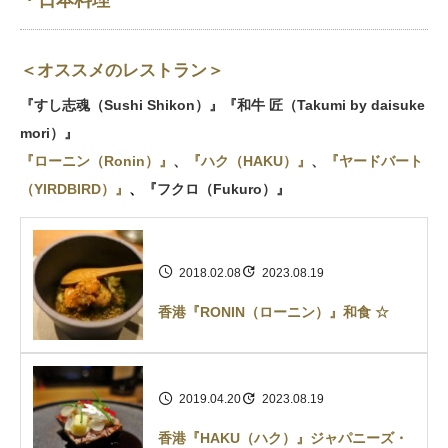
・日本料理
＜オススメのレストラン＞
『すし志魂（Sushi Shikon）』
『和牛 匠（Takumi by daisuke
mori）』
『ローニン（Ronin）』
、
『ハク（HAKU）』
、
『ヤードバート
（YIRDBIRD）』
、
『フクロ（Fukuro）』
2018.02.08
2023.08.19
香港『RONIN（ローニン）』和食 ☆
2019.04.20
2023.08.19
香港『HAKU（ハク）』ジャパニーズ・