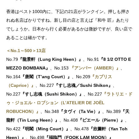
香港はベスト1000内に、下記の21店がランクイン。押しも押さ
れぬ名店ばかりですね。新し目の店と言えば『和牛 匠』あたり
でしょうか。日本から行く必要があるかは微妙ですが、良い店で
あることは確かです。
＜No.1～500＞13店
No.79
『龍景軒（Lung King Heen）』
、No.91
『8 1/2 OTTO E
MEZZO BOMBANA』
、No.153
『アンバー（AMBER）』
、
No.164
『唐閣（T’ang Court）』
、No.209
『カプリス
（Caprice）』
、No.227
『すし志魂／Sushi Shikon』
、
No.227
『すし志魂（Sushi Shikon）』
、No.227
『ラトリエ・ド
ゥ・ジョエル・ロブション（L’ATELIER DE JOËL
ROBUCHON）』
、No.348
『タヴィ（Ta Vie）』
、No.389
『天
龍軒（Tin Lung Heen）』
、No.408
『ピエール（Pierre）』
、
No.422
『明閣（Ming Court）』
、No.478
『欣圖軒（Yan Toh
Heen）』
、No.498
『福臨門（FOOK LAM MOON）』