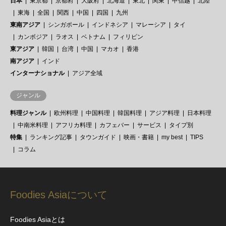
日本
東京都
京都府
大阪府
北海道
東北
関東
甲信越
北陸
東海
全国
関西
中国
四国
九州
東南アジア
シンガポール
インドネシア
マレーシア
タイ
カンボジア
ラオス
ベトナム
フィリピン
東アジア
韓国
台湾
中国
マカオ
香港
南アジア
インド
インターナショナル
アジア全域
ジャンル
料理ジャンル
欧州料理
中国料理
韓国料理
アジア料理
日本料理
中南米料理
アフリカ料理
カフェバー
サービス
タイプ別
特集
ランキング記事
タウンガイド
映画・書籍
my best
TIPS
コラム
Foodies Asiaについて
Foodies Asiaとは