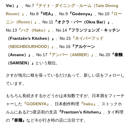
Vie）
』
、No.7
『テイト・ダイニング・ルーム（Tate Dining
Room）』
、No.8
『VEA』
、No.9
『Godenya』
、No.10
『ロー
ニン（Ronin）』
、No.11
『オクラ・バー（Okra Bar）』
、
No.13
『ハク（Haku）』
、No.14
『フランツェンズ・キッチン
（Frantzén’s Kitchen）』
、No.15
『ネイバーフッド
（NEIGHBOURHOOD）』
、No.16
『アルケーン
（Arcane）』
、No.17
『アンバー（AMBER）』
、No.20
『泰麵
（SAMSEN）』
という順位。
さすが地元に根を張っているだけあって、新しい店をフォローし
ています。
もちろん長続きするかどうかは未知数ですが、日本酒をフィーチ
ャーした
『GODENYA』
、日本創作料理
『haku』
、ストックホ
ルムにある2つ星店初の支店
『Frantzen’s Kitchen』
、タイ料理
の
『泰麺』
など今が行き時の店に注目です。