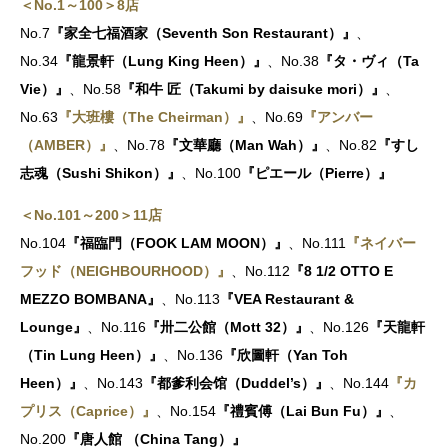
＜No.1～100＞8店
No.7
『家全七福酒家（Seventh Son Restaurant）』
、
No.34
『
龍景軒（Lung King Heen）
』
、No.38
『
タ・ヴィ（Ta
Vie）
』
、No.58
『
和牛 匠（Takumi by daisuke mori）
』
、
No.63
『大班樓（The Cheirman）』
、No.69
『アンバー
（AMBER）』
、No.78
『
文華廳（Man Wah）
』
、No.82
『すし
志魂（Sushi Shikon）』
、No.100
『
ピエール（Pierre）
』
＜No.101～200＞11店
No.104
『福臨門（FOOK LAM MOON）』
、No.111
『ネイバー
フッド（NEIGHBOURHOOD）』
、No.112
『
8 1/2 OTTO E
MEZZO BOMBANA
』
、No.113
『VEA Restaurant &
Lounge』
、No.116
『卅二公館（Mott 32）』
、No.126
『天龍軒
（Tin Lung Heen）』
、No.136
『欣圖軒（
Yan Toh
Heen
）
』
、No.143
『
都爹利会馆（Duddel’s）
』
、No.144
『カ
プリス（Caprice）』
、No.154
『禮賓傅（Lai Bun Fu）』
、
No.200
『唐人館 （China Tang）』